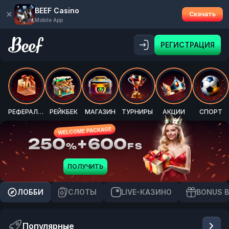
BEEF Casino
Скачать
Mobile App
РЕГИСТРАЦИЯ
РЕФЕРАЛКА
РЕЙКБЕК
МАГАЗИН
ТУРНИРЫ
АКЦИИ
СПОРТ
WELCOME PACKAGE
250
+
600
%
FS
ПОЛУЧИТЬ
ЛОББИ
CЛОТЫ
LIVE-КАЗИНО
BONUS 
Популярные