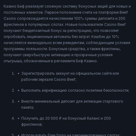
Казино Биф реализует сложную систему бонусных акций для новых и
постоянных клиентов. Первое пополнение счета на платформе Beef
Casino сопровождается начислением 100% суммы депозита и 200
фриспинов в популярных слотах. Новые пользователи Casino Beef
получают бездепозитный бонус за регистрацию, что позволяет
опробовать лицензионные автоматы без затрат. Кэшбэк до 10%
начисляется еженедельно всем резидентам, соблюдающим условия
программы лояльности. Бонусные средства, а также фриспины,
получают сверхбыструю активацию и прозрачные условия
отыгрыша, обозначенные в регламенте Биф Казино.
Зарегистрировать аккаунт на официальном сайте или
рабочем зеркале Casino Beef;
Выполнить верификацию согласно политике безопасности;
Внести минимальный депозит для активации стартового
пакета;
Получить до 20 000 ₽ на бонусный баланс и 200
фриспинов;
Использовать Free Spins на рекомендованных слотах;