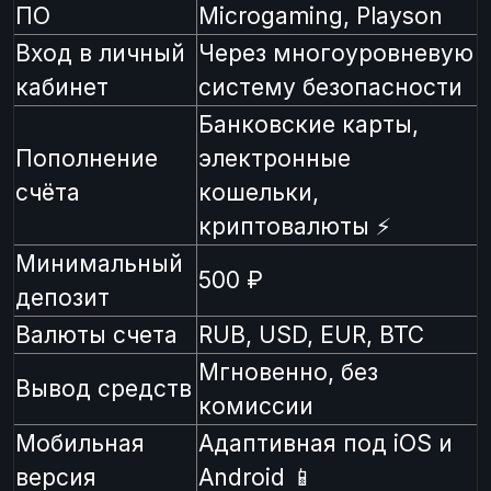
ПО
Microgaming, Playson
Вход в личный
Через многоуровневую
кабинет
систему безопасности
Банковские карты,
Пополнение
электронные
счёта
кошельки,
криптовалюты ⚡️
Минимальный
500 ₽
депозит
Валюты счета
RUB, USD, EUR, BTC
Мгновенно, без
Вывод средств
комиссии
Мобильная
Адаптивная под iOS и
версия
Android 📱