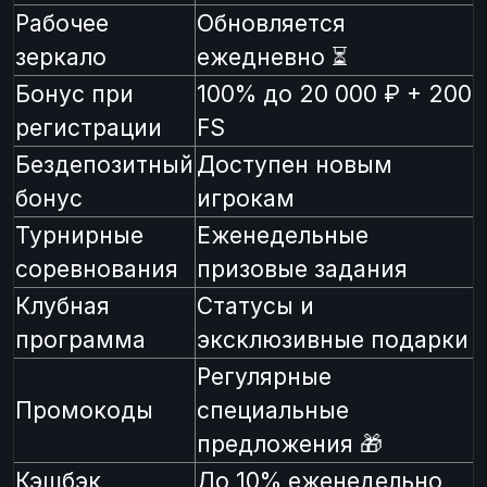
Рабочее
Обновляется
зеркало
ежедневно ⏳
Бонус при
100% до 20 000 ₽ + 200
регистрации
FS
Бездепозитный
Доступен новым
бонус
игрокам
Турнирные
Еженедельные
соревнования
призовые задания
Клубная
Статусы и
программа
эксклюзивные подарки
Регулярные
Промокоды
специальные
предложения 🎁
Кэшбэк
До 10% еженедельно