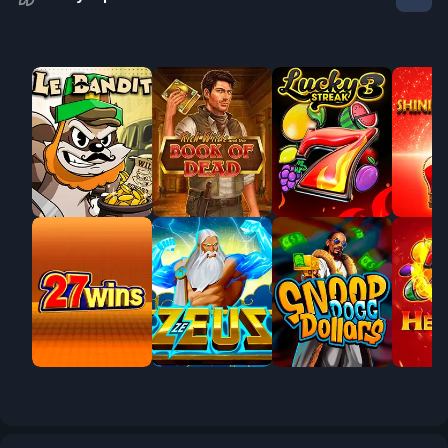
Jackpo
Jackpot