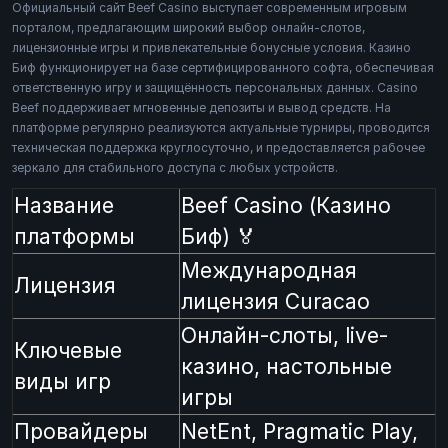
Официальный сайт Beef Casino выступает современным игровым
порталом, предлагающим широкий выбор онлайн-слотов,
лицензионные игры и привлекательные бонусные условия. Казино
Биф функционирует на базе сертифицированного софта, обеспечивая
ответственную игру и защищённость персональных данных. Casino
Beef поддерживает мгновенные депозиты и вывод средств. На
платформе регулярно реализуются актуальные турниры, проводится
техническая поддержка круглосуточно, и предоставляется рабочее
зеркало для стабильного доступа с любых устройств.
Название
Beef Casino (Казино
платформы
Биф) 🏅
Международная
Лицензия
лицензия Curacao
Онлайн-слоты, live-
Ключевые
казино, настольные
виды игр
игры
Провайдеры
NetEnt, Pragmatic Play,