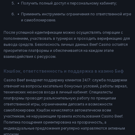
Получить полный доступ к персональному кабинету;
Применить инструменты ограничения по ответственной игре
и самоблокировке.
После успешной идентификации можно осуществлять операции с
пополнением, участвовать в турнирах и проходить верификацию для
вывода средств. Безопасность личных данных Beef Casino остаётся
приоритетом платформы и обеспечивается на каждом этапе
взаимодействия с ресурсом.
Кэшбэк, ответственность и поддержка в казино Биф
Casino Beef внедряет поддержку клиентов 24/7: служба поддержки
отвечает на вопросы касательно бонусных условий, работы зеркал,
технических нюансов входа в личный кабинет. Специалисты
платформы проводят разъяснительную работу по принципам
ответственной игры, ограничениям депозита и возможности
самоблокировки. Кэшбэк начисляется автоматически всем
участникам, не нарушающим правила использования Casino Beef.
Политика поощрения ориентирована на прозрачность, а
индивидуальные предложения регулярно направляются активным
игрокам.