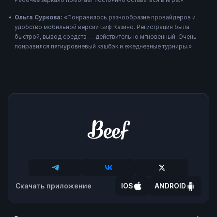
Ольга Суркова:
«Понравилось разнообразие провайдеров и
удобство мобильной версии Биф Казино. Регистрация была
быстрой, вывод средств — действительно мгновенный. Очень
понравился пятиуровневый кэшбэк и ежедневные турниры.»
Скачать приложение
IOS
ANDROID